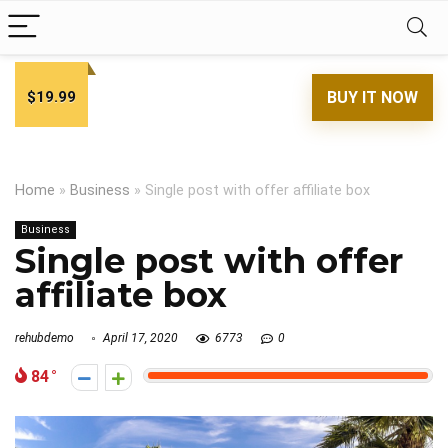
$19.99
BUY IT NOW
Home
»
Business
»
Single post with offer affiliate box
Business
Single post with offer
affiliate box
rehubdemo
April 17, 2020
6773
0
84