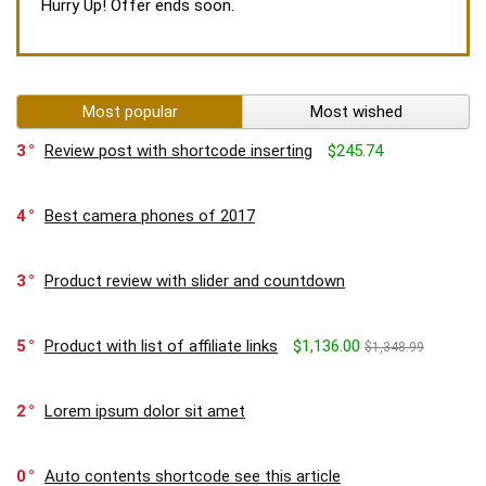
Hurry Up! Offer ends soon.
Most popular
Most wished
3
Review post with shortcode inserting
$245.74
4
Best camera phones of 2017
3
Product review with slider and countdown
5
Product with list of affiliate links
$1,136.00
$1,348.99
2
Lorem ipsum dolor sit amet
0
Auto contents shortcode see this article