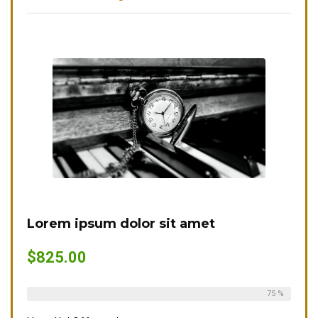
Lorem ipsum dolor sit amet
$825.00
Already Sold:
12
Available:
16
75 %